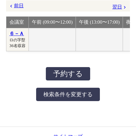
前日
翌日
会議室
午前 (09:00〜12:00)
午後 (13:00〜17:00)
夜間 
６－Ａ
ロの字型
36名収容