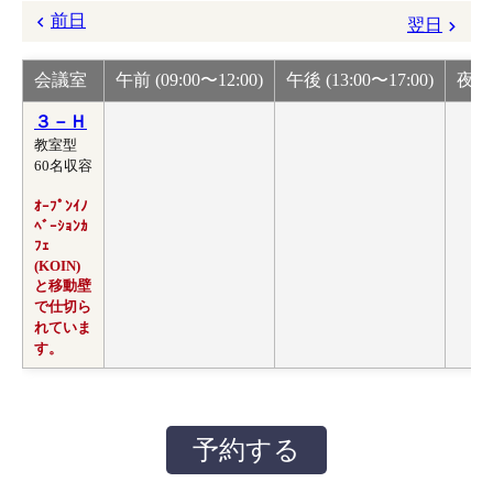
前日
翌日
会議室
午前 (09:00〜12:00)
午後 (13:00〜17:00)
夜間 
３－Ｈ
教室型
60名収容
ｵｰﾌﾟﾝｲﾉ
ﾍﾞｰｼｮﾝｶ
ﾌｪ
(KOIN)
と移動壁
で仕切ら
れていま
す。