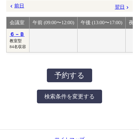
前日
翌日
会議室
午前 (09:00〜12:00)
午後 (13:00〜17:00)
夜間 
６－Ｂ
教室型
84名収容