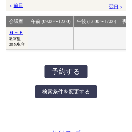
前日
翌日
会議室
午前 (09:00〜12:00)
午後 (13:00〜17:00)
夜間 
６－Ｆ
教室型
39名収容