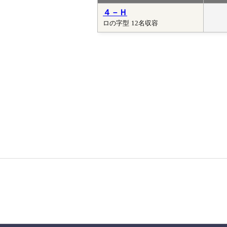
４－Ｈ
ロの字型
12名収容