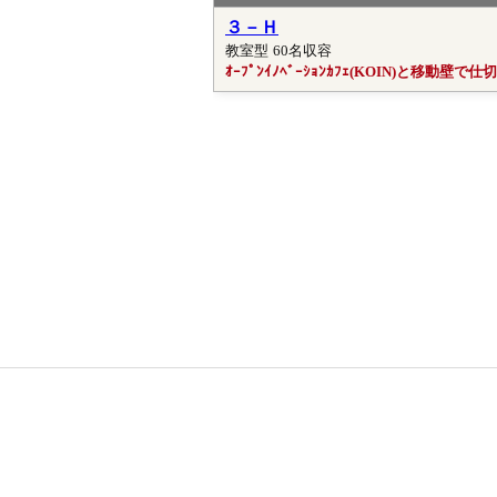
３－Ｈ
教室型
60名収容
ｵｰﾌﾟﾝｲﾉﾍﾞｰｼｮﾝｶﾌｪ(KOIN)と移動壁