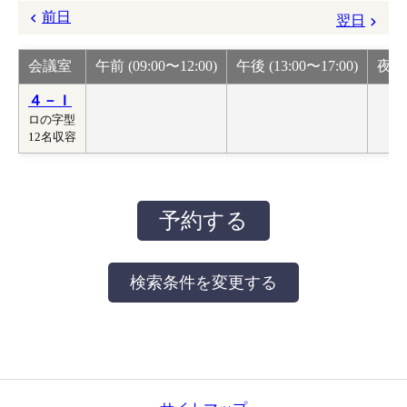
前日
翌日
会議室
午前 (09:00〜12:00)
午後 (13:00〜17:00)
夜間 
４－Ｉ
ロの字型
12名収容