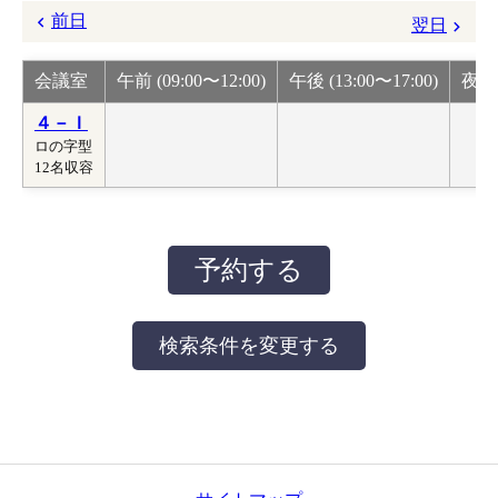
前日
翌日
会議室
午前 (09:00〜12:00)
午後 (13:00〜17:00)
夜間 
４－Ｉ
ロの字型
12名収容