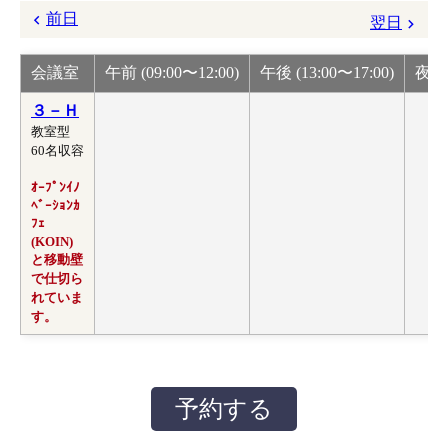
前日
翌日
会議室
午前 (09:00〜12:00)
午後 (13:00〜17:00)
夜間 
３－Ｈ
教室型
60名収容
ｵｰﾌﾟﾝｲﾉ
ﾍﾞｰｼｮﾝｶ
ﾌｪ
(KOIN)
と移動壁
で仕切ら
れていま
す。