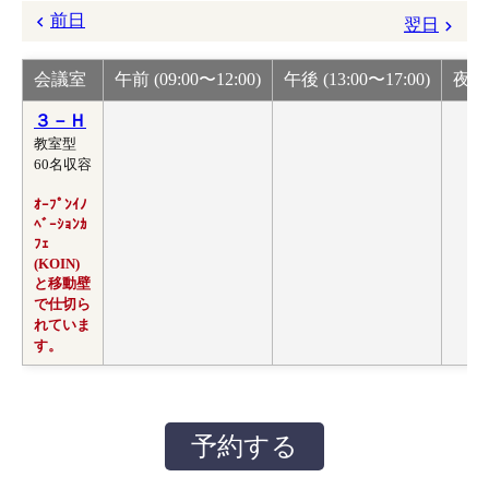
前日
翌日
会議室
午前 (09:00〜12:00)
午後 (13:00〜17:00)
夜間 
３－Ｈ
教室型
60名収容
ｵｰﾌﾟﾝｲﾉ
ﾍﾞｰｼｮﾝｶ
ﾌｪ
(KOIN)
と移動壁
で仕切ら
れていま
す。