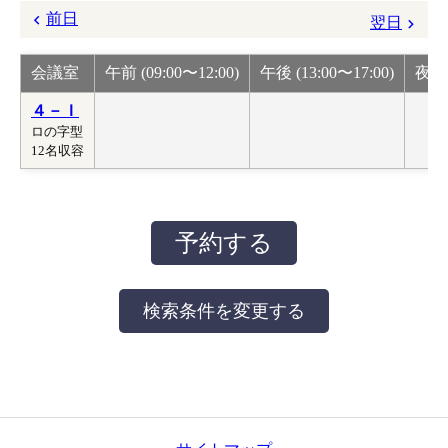
前日
翌日
会議室
午前 (09:00〜12:00)
午後 (13:00〜17:00)
夜間 
４－Ｉ
ロの字型
12名収容