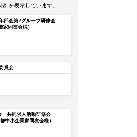
時刻を表示しています。
年部会第2グループ研修会
企業家同友会様）
委員会
友会 共同求人活動研修会
京都中小企業家同友会様）