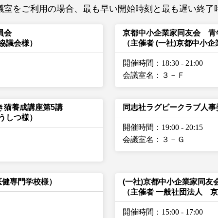
議室をご利用の場合、最も早い開始時刻と最も遅い終了
員会
京都中小企業家同友会 青
協議会様）
（主催者 (一社)京都中小
開催時間：18:30
-
21:00
会議室名：３－Ｆ
き猫養成講座第5講
同志社ラグビークラブ人事
うしつ様）
開催時間：19:00
-
20:15
会議室名：３－Ｇ
医健専門学校様）
(一社)京都中小企業家同
（主催者 一般社団法人 
開催時間：15:00
-
17:00