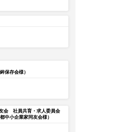
刀鉾保存会様）
友会 社員共育・求人委員会
京都中小企業家同友会様）