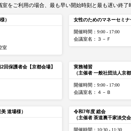
議室をご利用の場合、最も早い開始時刻と最も遅い終了
堂様）
女性のためのマネーセミナ
開催時間：9:00
-
17:00
会議室名：３－Ｆ
控室
 第2回保護者会【京都会場】
実務補習
（主催者 一般社団法人京
開催時間：9:00
-
17:00
会議室名：４－Ｂ
咲美 道場様）
令和7年度 総会
（主催者 茶道裏千家淡交会
開催時間：10:30
-
11:30