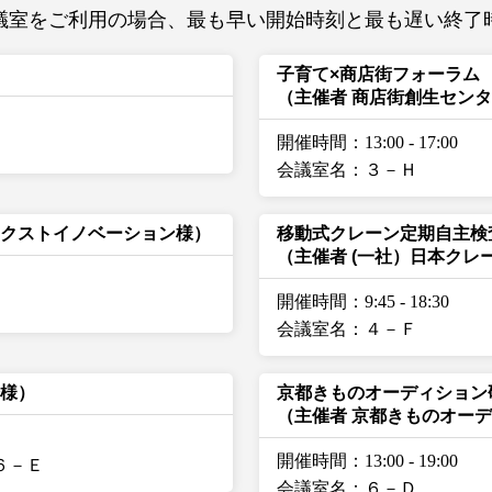
議室をご利用の場合、最も早い開始時刻と最も遅い終了
子育て×商店街フォーラム
（主催者 商店街創生セン
開催時間：13:00
-
17:00
会議室名：３－Ｈ
ネクストイノベーション様）
移動式クレーン定期自主検
（主催者 (一社）日本クレ
開催時間：9:45
-
18:30
会議室名：４－Ｆ
会様）
京都きものオーディション
（主催者 京都きものオー
開催時間：13:00
-
19:00
６－Ｅ
会議室名：６－Ｄ