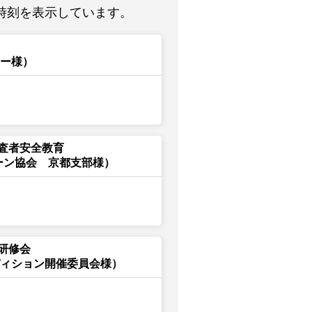
時刻を表示しています。
ター様）
査者安全教育
ーン協会 京都支部様）
研修会
ディション開催委員会様）