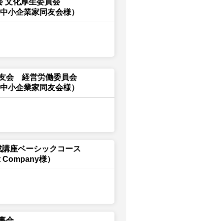
会 文化厚生委員会
都中小企業家同友会様）
友会 経営労働委員会
都中小企業家同友会様）
育成講座ベーシックコース
t Company様）
事会