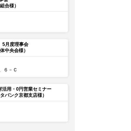
同組合様）
 5月度理事会
団体中央会様）
、６－Ｃ
人材活用・0円営業セミナー
ータバンク京都支店様）