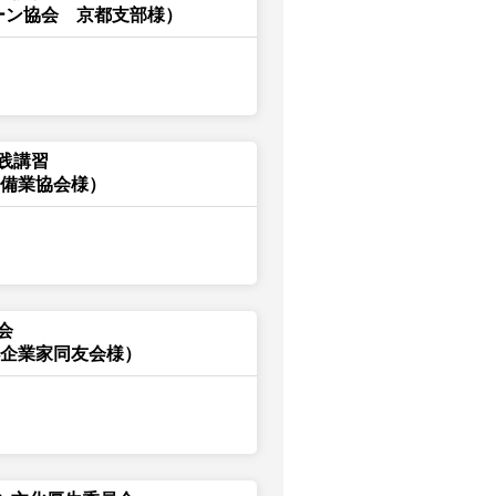
ーン協会 京都支部様）
践講習
警備業協会様）
会
小企業家同友会様）