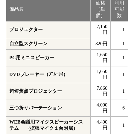
価格
利用
備品名
（単
可能
価）
数
7,150
プロジェクター
1
円
自立型スクリーン
820円
1
1,650
PC用ミニスピーカー
1
円
1,650
DVDプレーヤー（ﾌﾞﾙｰﾚｲ）
1
円
7,860
超短焦点プロジェクター
1
円
4,000
三つ折りパーテーション
6
円
WEB会議用マイクスピーカーシス
4,400
1
円
テム (拡張マイク１台附属）