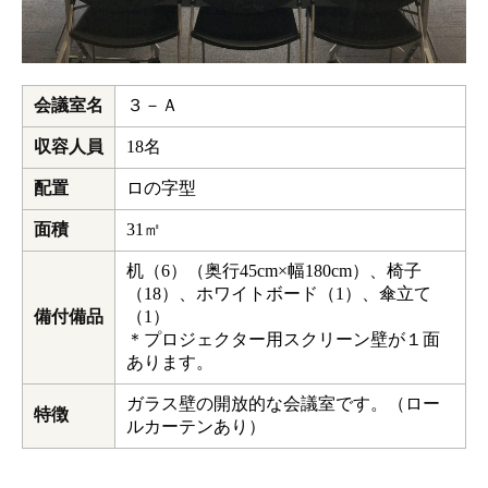
会議室名
３－Ａ
収容人員
18名
配置
ロの字型
面積
31㎡
机（6）（奥行45cm×幅180cm）、椅子
（18）、ホワイトボード（1）、傘立て
備付備品
（1）
＊プロジェクター用スクリーン壁が１面
あります。
ガラス壁の開放的な会議室です。（ロー
特徴
ルカーテンあり）