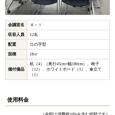
会議室名
４－Ｉ
収容人員
12名
配置
ロの字型
面積
18㎡
机（4）（奥行45cm×幅180cm）、椅子
備付備品
（12）、ホワイトボード（1）、傘立て
（1）
使用料金
（金額は消費税10%を含む総額です）