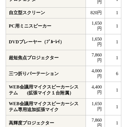
円
自立型スクリーン
820円
1
1,650
PC用ミニスピーカー
1
円
1,650
DVDプレーヤー（ﾌﾞﾙｰﾚｲ）
1
円
7,860
超短焦点プロジェクター
1
円
4,000
三つ折りパーテーション
6
円
WEB会議用マイクスピーカーシス
4,400
1
円
テム (拡張マイク１台附属）
WEB会議用マイクスピーカーシス
1,650
1
円
テム専用追加拡張マイク
7,860
高輝度プロジェクター
1
円