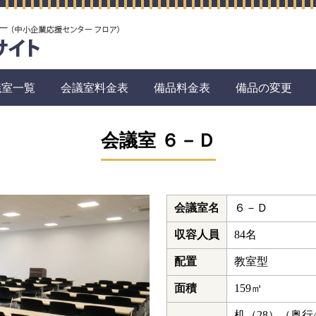
議室一覧
会議室料金表
備品料金表
備品の変更
会議室 ６－Ｄ
会議室名
６－Ｄ
収容人員
84名
配置
教室型
面積
159㎡
机（28）（奥行4