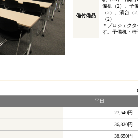
備机（2）、予
（2）、演台（
備付備品
（2）
＊プロジェクタ
す。予備机・椅
平日
27,540円
36,820円
38,650円