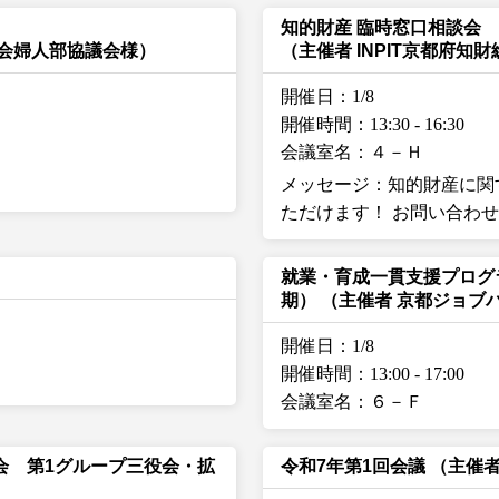
知的財産 臨時窓口相談会
合会婦人部協議会様）
（主催者 INPIT京都府知
開催日：1/8
開催時間：13:30
-
16:30
会議室名：４－Ｈ
メッセージ：知的財産に関
ただけます！ お問い合わせは 07
就業・育成一貫支援プログ
期）
（主催者 京都ジョブ
開催日：1/8
開催時間：13:00
-
17:00
会議室名：６－Ｆ
会 第1グループ三役会・拡
令和7年第1回会議
（主催者