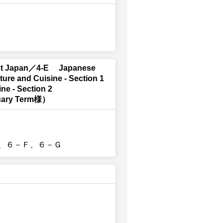
nt Japan／4-E Japanese
re and Cuisine - Section 1
e - Section 2
uary Term様）
、６－Ｆ、６－Ｇ