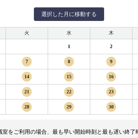
火
水
木
1
2
7
8
9
14
15
16
21
22
23
28
29
30
議室をご利用の場合、最も早い開始時刻と最も遅い終了