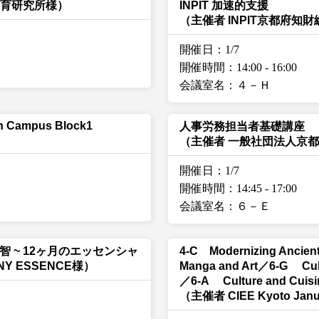
教育研究所様）
INPIT 加速的支援
（主催者 INPIT京都府知
開催日：1/7
開催時間：14:00
-
16:00
会議室名：４－Ｈ
en Campus Block1
人事労務担当者基礎講座
（主催者 一般社団法人京
開催日：1/7
開催時間：14:45
-
17:00
会議室名：６－Ｅ
者の叡智 ~ 12ヶ月のエッセンシャ
4-C Modernizing Ancie
NY ESSENCE様）
Manga and Art／6-G Cultu
／6-A Culture and Cuisin
（主催者 CIEE Kyoto Jan