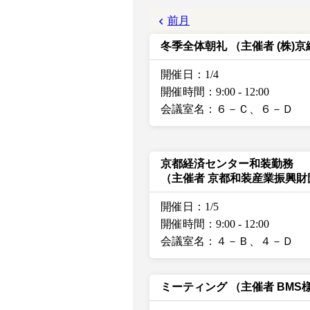
前月
冬季全体朝礼
（主催者 (株)
開催日：1/4
開催時間：9:00
-
12:00
会議室名：６－Ｃ、６－Ｄ
京都経済センター和装勤務
（主催者 京都和装産業振興財
開催日：1/5
開催時間：9:00
-
12:00
会議室名：４－Ｂ、４－Ｄ
ミーティング
（主催者 BMS