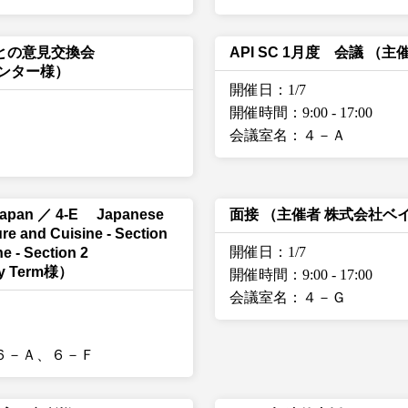
との意見交換会
API SC 1月度 会議
（主
ンター様）
開催日：1/7
開催時間：9:00
-
17:00
会議室名：４－Ａ
Japan ／ 4-E Japanese
面接
（主催者 株式会社ベ
e and Cuisine - Section
開催日：1/7
e - Section 2
ry Term様）
開催時間：9:00
-
17:00
会議室名：４－Ｇ
６－Ａ、６－Ｆ