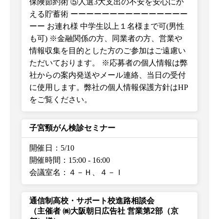
保険節約術 ⑤人選3大支出の不安を安心にか
える貯蓄術 ーーーーーーーーーーーーーーー
ーー お連れ様 中学生以上１名様まで可(男性
も可) ※金融関係の方、同業者の方、営業や
情報収集を目的とした方のご参加はご遠慮い
ただいております。 ※応募者の個人情報は弊
社からの案内発送やメール連絡、当日の受付
に使用します。弊社の個人情報保護方針はHP
をご覧ください。
子宮頸がん検診セミナー
開催日：5/10
開催時間：15:00
-
16:00
会議室名：４－Ｈ、４－Ｉ
通信制高校・サポート校進路相談会
（主催者 ㈱大阪朝日広告社 営業第2部（京