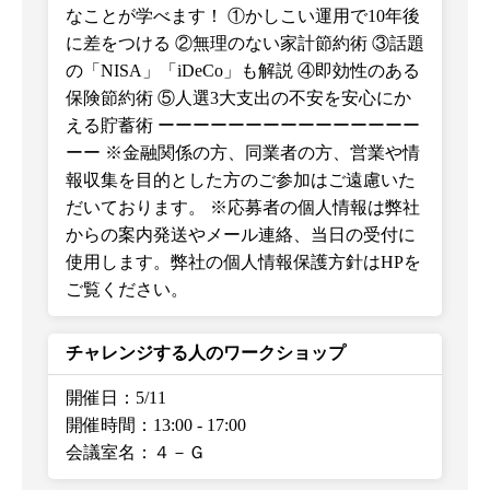
なことが学べます！ ①かしこい運用で10年後
に差をつける ②無理のない家計節約術 ③話題
の「NISA」「iDeCo」も解説 ④即効性のある
保険節約術 ⑤人選3大支出の不安を安心にか
える貯蓄術 ーーーーーーーーーーーーーーー
ーー ※金融関係の方、同業者の方、営業や情
報収集を目的とした方のご参加はご遠慮いた
だいております。 ※応募者の個人情報は弊社
からの案内発送やメール連絡、当日の受付に
使用します。弊社の個人情報保護方針はHPを
ご覧ください。
チャレンジする人のワークショップ
開催日：5/11
開催時間：13:00
-
17:00
会議室名：４－Ｇ