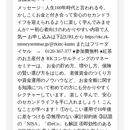
メッセージ：人生100年時代と言われる今。
かしこくお金と付き合って安心のセカンドラ
イフを迎えられるように楽しく学んでみませ
んか? ー初心者向けのわかりやすい内容で人
気︎ー お申し込みは下記URLから https://rkc.rk-
moneyseminar.jp/@rkinc-kanto またはフリーダ
イヤル → 0120-367-377 ●参加費無料 ●紅茶
のお土産付き RKコンサルティングのマネー
セミナーは、 お金の貯め方、増やし方、保険
の賢い選び方をはじめ、 老後資金のつくり方
や資金運用のノウハウなど、 お金全般に関す
る知識について初めての方にも分かりやすく
レクチャーしています。 楽しく学んで、安心
のセカンドライフを手に入れましょう！ こん
なことが学べます！ ①かしこい運用で10年後
に差をつける ②無理のない家計節約術 ③話題
の「NISA」「iDeCo」も解説 ④即効性のある