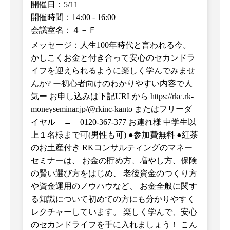
開催日：5/11
開催時間：14:00
-
16:00
会議室名：４－Ｆ
メッセージ：人生100年時代と言われる今。
かしこくお金と付き合って安心のセカンドラ
イフを迎えられるように楽しく学んでみませ
んか? ー初心者向けのわかりやすい内容で人
気︎ー お申し込みは下記URLから https://rkc.rk-
moneyseminar.jp/@rkinc-kanto またはフリーダ
イヤル → 0120-367-377 お連れ様 中学生以
上１名様まで可(男性も可) ●参加費無料 ●紅茶
のお土産付き RKコンサルティングのマネー
セミナーは、 お金の貯め方、増やし方、保険
の賢い選び方をはじめ、 老後資金のつくり方
や資金運用のノウハウなど、 お金全般に関す
る知識について初めての方にも分かりやすく
レクチャーしています。 楽しく学んで、安心
のセカンドライフを手に入れましょう！ こん