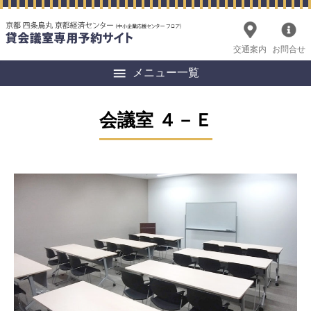
交通案内
お問合せ
メニュー一覧
会議室 ４－Ｅ