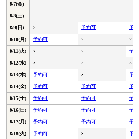
8/7(金)
8/8(土)
8/9(日)
×
予約可
予約
8/10(月)
予約可
×
×
8/11(火)
×
×
予約
8/12(水)
×
×
×
8/13(木)
予約可
×
予約
8/14(金)
予約可
予約可
予約
8/15(土)
予約可
予約可
予約
8/16(日)
予約可
予約可
予約
8/17(月)
予約可
予約可
予約
8/18(火)
予約可
×
予約