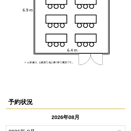
予約状況
2026年08月